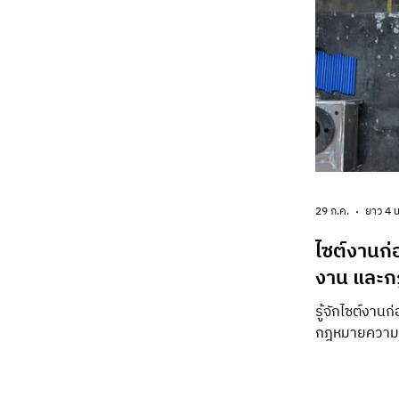
ว่าเคยควบคุมง
29 ก.ค.
ยาว 4 น
ไซต์งานก่อ
งาน และก
รู้จักไซต์งา
กฎหมายความป
โครงการ