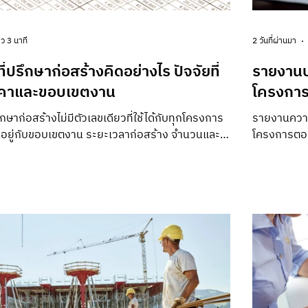
ว 3 นาที
2 วันที่ผ่านมา
ี่ปรึกษาก่อสร้างคิดอย่างไร ปัจจัยที่
รายงานป
คาและขอบเขตงาน
โครงการ
ึกษาก่อสร้างไม่มีตัวเลขเดียวที่ใช้ได้กับทุกโครงการ
รายงานความก
นอยู่กับขอบเขตงาน ระยะเวลาก่อสร้าง จำนวนและ
โครงการตอบไ
งทีม ความถี่ในการเข้าหน้างาน ความซับซ้อนของ
ต้องเร่งแก้
อกสารส่งมอบที่เจ้าของต้องการ การเปรียบเทียบ
เหตุการณ์แล
่มจากการทำ Scope ให้เป็นฐานเดียวกัน ไม่ใช่ดู
ด้านเวลา ง
ท้ายใบเสนอราคา สำหรับเจ้าของโครงการ นัก
แล้วเสร็จที
าอสังหาริมทรัพย์หรือฝ่ายจัดซื้อ คำถามที่สำคัญจึง
เพียงการรวม
ราคาเท่าไร” แต่ต้องถามต่อว่า ราคานั้นครอบคลุมใคร
แผนงาน สัญ
้างานบ่
ให้ผู้บริหาร