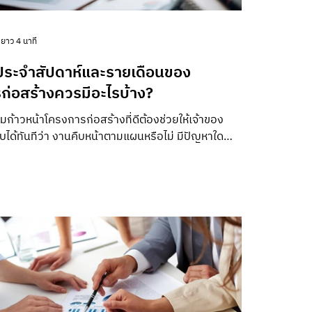
ยาว 4 นาที
ระจำสัปดาห์และรายเดือนของ
ก่อสร้างควรมีอะไรบ้าง?
้าวหน้าโครงการก่อสร้างที่ดีต้องช่วยให้เจ้าของ
ด้ทันทีว่า งานคืบหน้าตามแผนหรือไม่ มีปัญหาใด
 และมีเรื่องใดรอการตัดสินใจ โดย Weekly Report เน้น
ะแผนระยะสั้น ส่วน Monthly Report ใช้สรุปแนวโน้ม
บประมาณ คุณภาพ ความปลอดภัย ความเสี่ยงและวัน
่คาดการณ์ล่าสุด รายงานทั้งสองฉบับจึงไม่ควรเป็น
รูปถ่ายหน้างาน แต่ต้องเชื่อมข้อมูลจากไซต์เข้ากับ
ญา งวดงาน เอกสารอนุมัติและรายการปัญหา เพื่อ
เห็นภาพเดียวกันแ